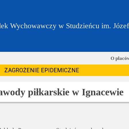
ek Wychowawczy w Studzieńcu im. Józe
O placó
ZAGROŻENIE EPIDEMICZNE
awody piłkarskie w Ignacewie