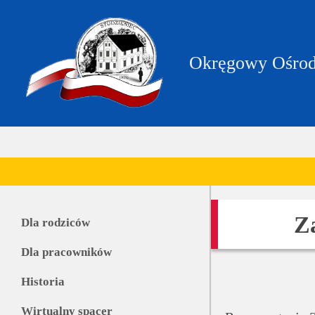
https://zpstudzieniec.bip.gov.pl/dane-
teleadresowe/dane-
teleadresowe.html
Okręgowy Ośrod
Z
Dla rodziców
Dla pracowników
Historia
Wirtualny spacer